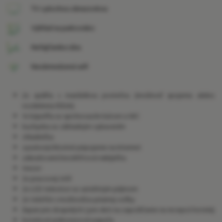
TV s plochou obrazovkou
Výhľad na parkovisko
Nefajčiarska izba
Neobmedzená wifi
2x spálňa s manželkou posteľou (možnosť spojenia alebo
rozdelenia lôžok)
1x kúpeľňa so sprchovacím kútom a WC
kuchynka so základným vybavením
chladnička
vysokorýchlostné pripojenie na Internet
zabudovaná bezdrôtová nabíjačka
trezor
2x pracovný stôl
2x LCD televízor so satelitným príjmom
2x telefón s možnosťou priamej voľby
župan pre dospelých ( pre deti na zapožičanie na recepcii hotela)
hotelové jednorazové papuče