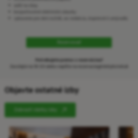
sušič na vlasy
bezpečnostné elektrické zásuvky
vybavenie pre deti nočník, wc redukcia, stupienok k umývadlu
Rezervovať
Potrebujete pomoc s rezerváciou?
Zavolajte na
18 333
alebo napíšte na
rezervacie@trinityhotels.sk
Objavte ostatné izby
Zobraziť všetky izby