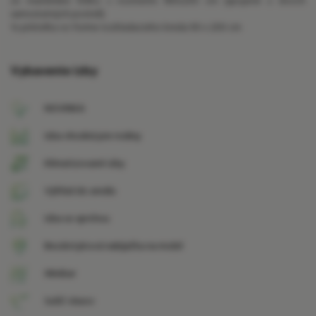
2x manželské lôžko s rozmermi 180x200 cm (spojené z dvoch
samostatných postelí)
1x prístelka vo forme rozkladacieho kresla 90 x 200 cm
Vybavenie izby
NOVINKA
Izba vhodná pre rodiny
Klimatizované izby
Výhľad do areálu
Izba so sprchou
Bezdotyková nabíjačka na mobil
Minibar
Sušič vlasov