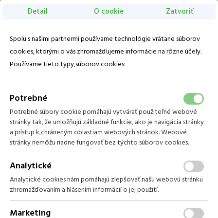
Detail
O cookie
Zatvoriť
Vyberte počet osôb
Voľba jazyka
Vyberte termín pobytu
Sk
1. izba
Spolu s našimi partnermi používame technológie vrátane súborov
Zaregistrujte sa
Zabudli ste heslo?
August 2026
EN
cookies, ktorými o vás zhromažďujeme informácie na rôzne účely.
Nedeľa
09 August
-
Pondelok
10 August
Pre získanie najlepšej ceny sa prihláste do TRINITY KLUBU:
Používame tieto typy,súborov cookies:
Počet dospelých
Po
Ut
St
Št
Pi
So
2
Ne
Domov
2
dospelí
●
1
izba
Email
01
02
Balíčky
Vyhľadať
Počet detí
0
Potrebné
09
Potrebné súbory cookie pomáhajú vytvárať použiteľné webové
03
04
05
06
07
08
Heslo
Izby
538 €
stránky tak, že umožňujú základné funkcie, ako je navigácia stránky
Rodinná suita s balkónom, s prístelkou a s výhľadom
a prístup k,chráneným oblastiam webových stránok. Webové
13
na okolie hotela
10
11
12
14
15
16
stránky nemôžu riadne fungovať bez týchto súborov cookies.
721 €
Pre rodiny s deťmi sú v hoteli k dispozícii 3 rodinné suity s balkónom.
Prihlásiť sa
18
19
20
17
21
22
23
Analytické
586 €
519 €
472 €
Analytické cookies nám pomáhajú zlepšovať našu webovú stránku
24
25
26
30
27
28
29
zhromažďovaním a hlásením informácií o jej použití.
Pokračovať bez prihlásenia
529 €
519 €
453 €
378 €
31
Marketing