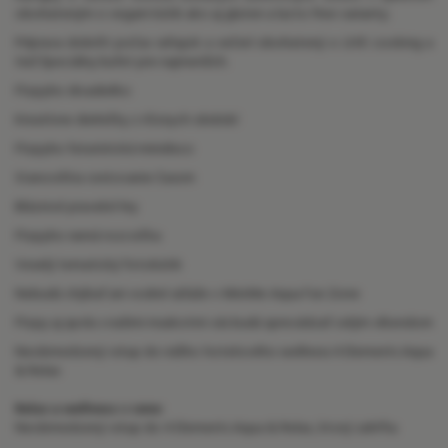
obohateným o vegam kútik ako aj gluten a lacto free varianty.
Príprava dobrôt počas raňajok a večerí obohatený o LIVE cooking a
tiež špeciálny bufet pre najmenších.
Flopyho divadielko
Kreatívne dielničky z rôznych období
Flopyho futuristická minidisco
Stanovištia cestovanie časom
Bláznivé praveké hry
Flopyho ranná rozcvička
Veselý tematický fotokútik
Nebudú chýbať ani vodné súťaže v MiniMe Aqua Fun Zone
Flopy aj spolu s našimi maskotmi vás budú sprevádzať celým víkendom
Neobmedzený vstup do nášho hotelového wellness 4 Elements Aqua
& Relax
Relax a wellness v cene:
Neobmedzený vstup do 4 Elements Aqua & Relax, ktorý zahŕňa: