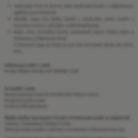
Vynovenú Pool & Active zónu (vnútorný bazén s oddychovou
galériou a pool barom)
MiniMe Aqua Fun (baby bazén s atrakciami, junior bazén s
lezeckou stenou, tobogan, vodná šmykľavka)
Relax zónu (termálny bazén, aromatická parná, fínska sauna a
infrasauna, oddychová zóna)
4 Elements Aqua & Relax je pre Vás otvorené denne do 22:00
hod.
Zábava pre deti v cene:
Dvojpodlažný detský svet MINIME CLUB
A navyše v cene:
Neobmedzený vstup do hotelového fitness centra
Bezplatné parkovanie
Kvalitné Wifi pripojenie
Ďalšie služby dostupné v hoteli a hotelovom areáli za doplatok:
Varenie v kulinárskom štúdiu Foodie
Široká ponuka masáží a ošetrení v modernom 4 Elements Day Spa