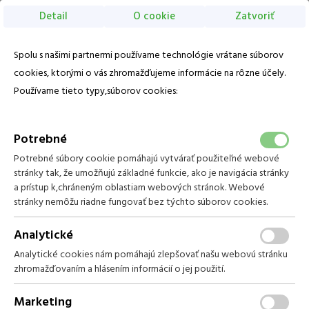
Detail
O cookie
Zatvoriť
Vyberte počet osôb
Voľba jazyka
Vyberte termín pobytu
Sk
1. izba
Spolu s našimi partnermi používame technológie vrátane súborov
Zaregistrujte sa
Zabudli ste heslo?
November 2026
EN
cookies, ktorými o vás zhromažďujeme informácie na rôzne účely.
Piatok
13 November
-
Nedeľa
15 November
Pre získanie najlepšej ceny sa prihláste do TRINITY KLUBU:
Používame tieto typy,súborov cookies:
Počet dospelých
Po
Ut
St
Št
Pi
So
2
Ne
Domov
2
dospelí
●
1
izba
Email
01
Balíčky
Vyhľadať
Počet detí
0
Potrebné
Potrebné súbory cookie pomáhajú vytvárať použiteľné webové
02
03
04
05
06
07
08
Heslo
Izby
stránky tak, že umožňujú základné funkcie, ako je navigácia stránky
CESTOVANIE ČASOM S FLOPYM
a prístup k,chráneným oblastiam webových stránok. Webové
13
14
15
09
10
11
12
V cene:
ubytovanie, welcome drink, polpenzia, vstup do MiniMe,
stránky nemôžu riadne fungovať bez týchto súborov cookies.
215 €
215 €
149 €
vstup do hotelového wellness centra, animačný program
Prihlásiť sa
16
17
18
19
20
21
22
Analytické
Analytické cookies nám pomáhajú zlepšovať našu webovú stránku
23
24
25
26
27
28
29
zhromažďovaním a hlásením informácií o jej použití.
Pokračovať bez prihlásenia
Marketing
30