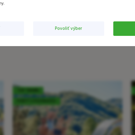
my.
Povoliť výber
TOP TERMÍN
POBYT S POLPENZIOU