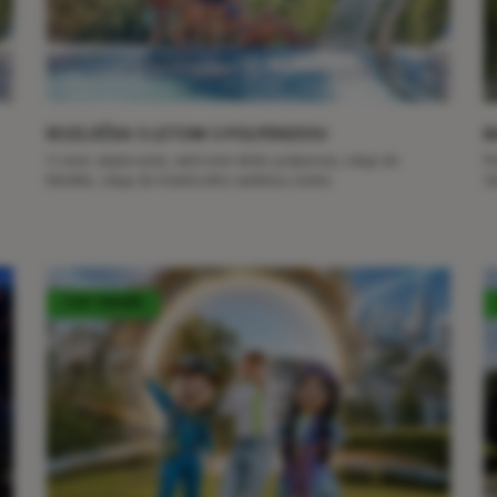
ROZLÚČKA S LETOM S POLPENZIOU
B
V cene: ubytovanie, welcome drink, polpenzia, vstup do
Pr
MiniMe, vstup do hotelového wellness centra
S
TOP TERMÍN