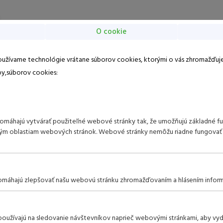
O cookie
Momentálne nemáme dostupné žiadne termíny
o TRINITY KLUBU:
používame technológie vrátane súborov cookies, ktorými o vás zhromažďuj
py,súborov cookies:
Heslo
máhajú vytvárať použiteľné webové stránky tak, že umožňujú základné fun
Pokračovať bez prihlásenia
neným oblastiam webových stránok. Webové stránky nemôžu riadne fungovať
Deti v cene
Animačný program
Bazén
máhajú zlepšovať našu webovú stránku zhromažďovaním a hlásením informáci
oužívajú na sledovanie návštevníkov naprieč webovými stránkami, aby vyd