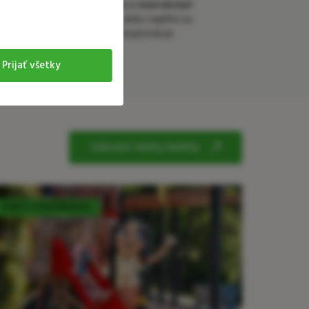
Potrebujete pomoc s rezerváciou?
Zavolajte na
18 333
alebo napíšte na
rezervacie@trinityhotels.sk
Prijať všetky
Zobraziť všetky balíčky
POBYT S POLPENZIOU