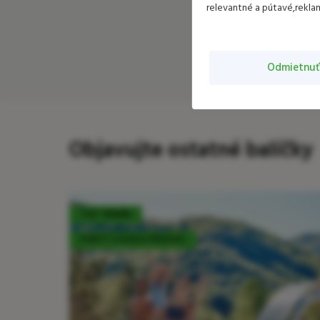
relevantné a pútavé,rekla
Odmietnuť
Objavujte ostatné balíčky
TOP TERMÍN
POBYT S PLNOU PENZIOU