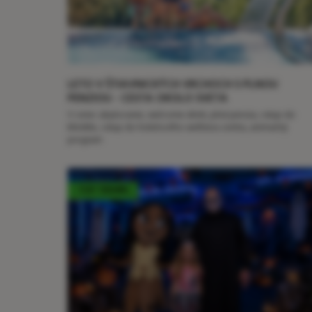
LETO V ŠTIAVNICKÝCH VRCHOCH S PLNOU
PENZIOU - CESTA OKOLO SVETA
V cene: ubytovanie, welcome drink, plná penzia, vstup do
MiniMe, vstup do hotelového wellness centra, animačný
program
TOP TERMÍN