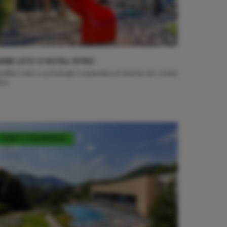
ABIE LETO V HOTELI SITNO
edĺžte si leto a vychutnajte si septembrové slnečné dni v Hoteli
itno
POBYT S POLPENZIOU