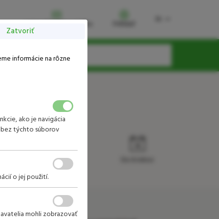
Sk
Uplatniť kód/poukážku
Prihlásiť
Zatvoriť
Zaregistrujte sa
Zabudli ste heslo?
eme informácie na rôzne
Prihlásiť sa
kcie, ako je navigácia
 bez týchto súborov
Sauna
Do 6 rokov
í o jej použití.
avatelia mohli zobrazovať