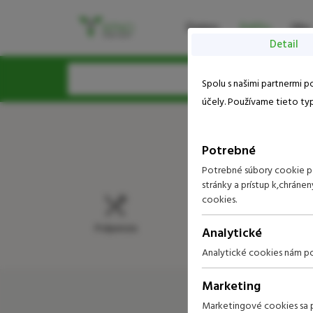
Domov
Balíčky
Izby
Detail
Voľba jazyka
Pre získanie najlepšej ceny sa prihláste d
Spolu s našimi partnermi 
účely. Používame tieto ty
Email
EN
Potrebné
Potrebné súbory cookie po
stránky a prístup k,chrá
cookies.
Polpenzia
Dieťa v cene
Analytické
Analytické cookies nám po
Marketing
Marketingové cookies sa p